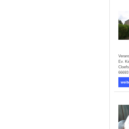
Verans
Ev. Ki
Cloefs
66693
weit