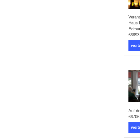
Verans
Haus 
Edmun
66693
weit
Auf d
66706
weit