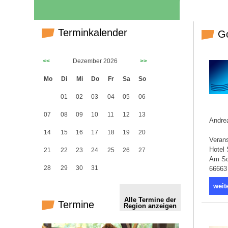
Terminkalender
Go
<<
Dezember 2026
>>
Mo
Di
Mi
Do
Fr
Sa
So
01
02
03
04
05
06
07
08
09
10
11
12
13
Andrea
14
15
16
17
18
19
20
Verans
Hotel
21
22
23
24
25
26
27
Am So
28
29
30
31
66663
weit
Alle Termine der
Termine
Region anzeigen